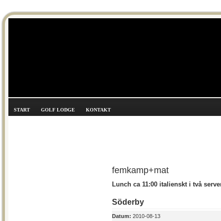
START
GOLF LODGE
KONTAKT
femkamp+mat
Lunch ca 11:00 italienskt i två serve
Söderby
Datum:
2010-08-13