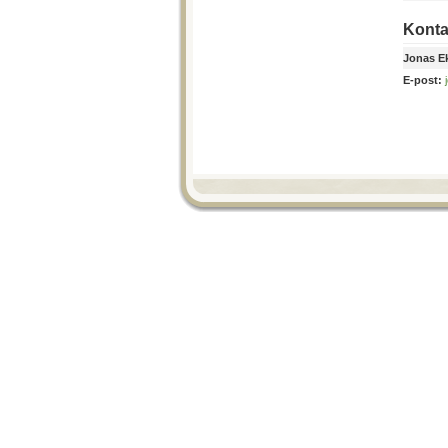
Konta
Jonas E
E-post: