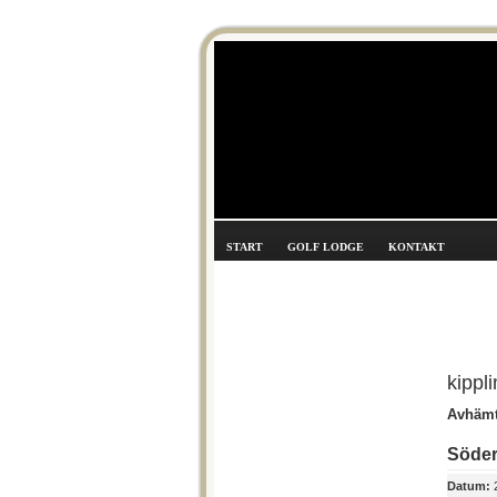
START
GOLF LODGE
KONTAKT
kippl
Avhämtn
Söde
Datum:
2