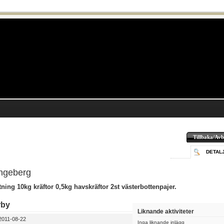
Tillbaka/Avb
DETAL
ingeberg
ing 10kg kräftor 0,5kg havskräftor 2st västerbottenpajer.
rby
Liknande aktiviteter
011-08-22
Inga liknande inlägg