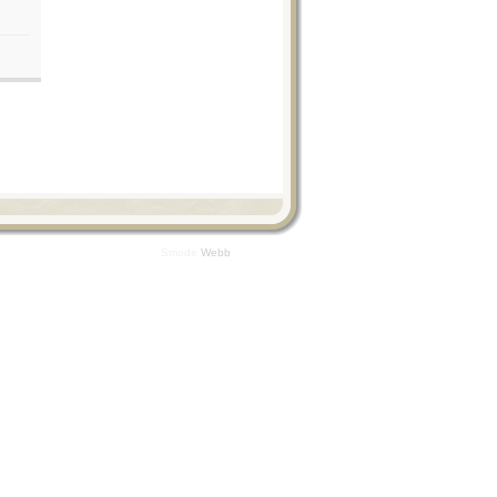
Smode
Webb