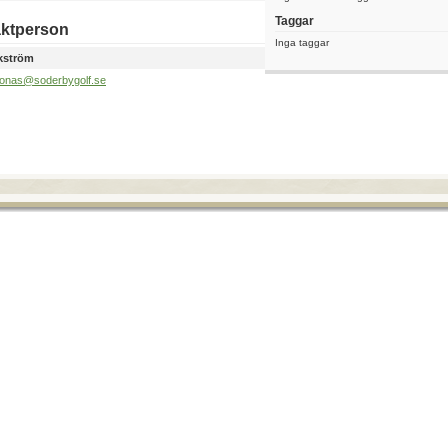
Taggar
ktperson
Inga taggar
kström
jonas@soderbygolf.se