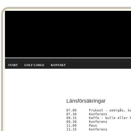
START
GOLF LODGE
KONTAKT
Länsförsäkringar
07.00
Frukost - smörgås, k
07.30
Konferens
09.15
Kaffe - bulle eller 
09.30
Konferens
11.00
Paus
11.15
Konferens