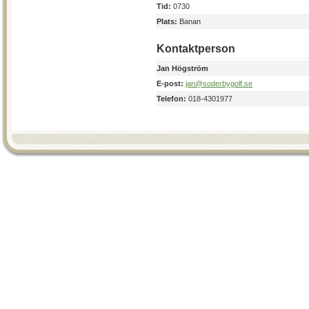
Tid:
0730
Plats:
Banan
Kontaktperson
Jan Högström
E-post:
jan@soderbygolf.se
Telefon:
018-4301977