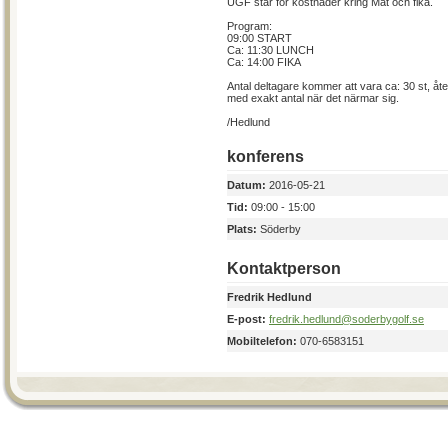
UGF står för kostnader kring Mat och fika.
Program:
09:00 START
Ca: 11:30 LUNCH
Ca: 14:00 FIKA
Antal deltagare kommer att vara ca: 30 st, å
med exakt antal när det närmar sig.
/Hedlund
konferens
Datum:
2016-05-21
Tid:
09:00 - 15:00
Plats:
Söderby
Kontaktperson
Fredrik Hedlund
E-post:
fredrik.hedlund@soderbygolf.se
Mobiltelefon:
070-6583151