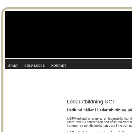
START
GOLF LODGE
KONTAKT
Ledarutbildning UGF
Hedlund håller i Ledarutbildning på
UGF/Hedlund arrangerar en ledarutbildning för 
Start 09:00 i konferensen och håller på fram til
kommer att pendla mellan att vara inne och ut