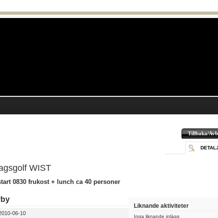
Tillbaka/Avb
DETAL
agsgolf WIST
art 0830 frukost + lunch ca 40 personer
rby
Liknande aktiviteter
010-06-10
Inga liknande inlägg