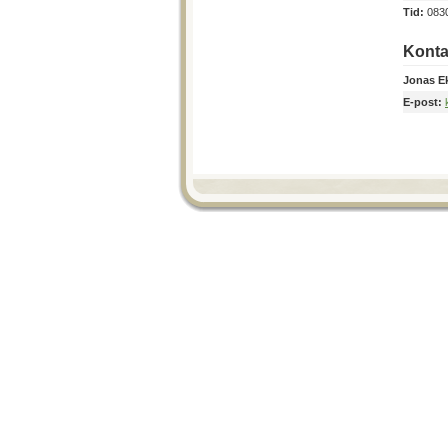
Tid:
083
Konta
Jonas E
E-post: