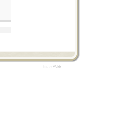
Smode
Webb