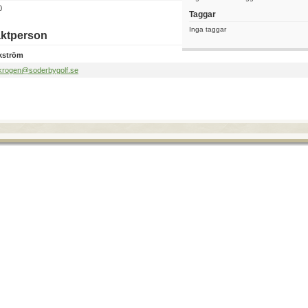
0
Taggar
Inga taggar
ktperson
kström
krogen@soderbygolf.se