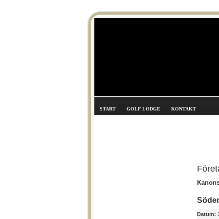
START
GOLF LODGE
KONTAKT
Föret
Kanonst
Söde
Datum:
2