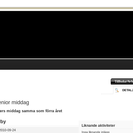
Tillbaka/Avb
DETAL
enior middag
pers middag samma som förra året
rby
Liknande aktiviteter
010-09-24
Inga liknande inlägg