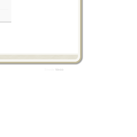
Smode
Webb