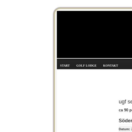
START
GOLF LODGE
KONTAKT
ugf s
ca 90 
Söde
Datum:
2