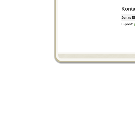
Konta
Jonas E
E-post: