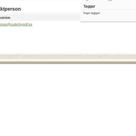
Taggar
ktperson
Inga taggar
kström
jonas@soderbygolf.se