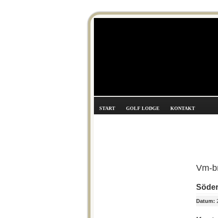
START
GOLF LODGE
KONTAKT
Vm-br
Söde
Datum:
2