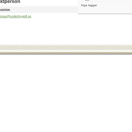
ktperson
Inga taggar
kström
jonas@soderbygolf.se