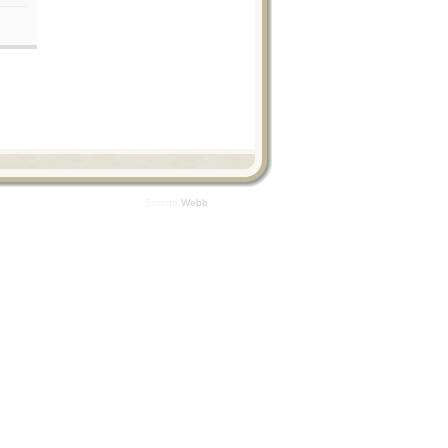
Smode
Webb