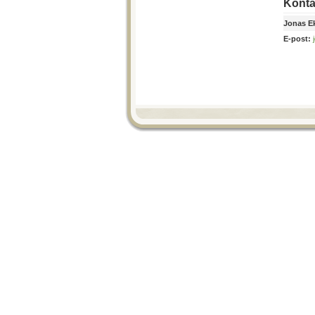
Konta
Jonas E
E-post: