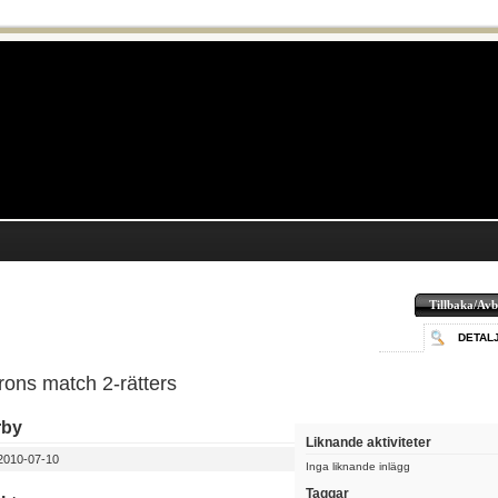
Tillbaka/Avb
DETAL
ons match 2-rätters
rby
Liknande aktiviteter
010-07-10
Inga liknande inlägg
Taggar